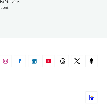
stěte více.
cení.