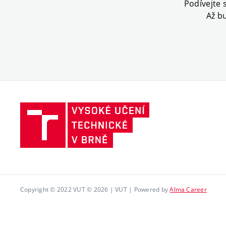
Podívejte 
Až b
Vysoké
učení
technické
v Brně
Copyright © 2022 VUT © 2026 | VUT | Powered by
Alma Career