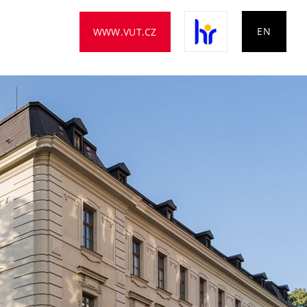
EN
WWW.VUT.CZ
HR
Award