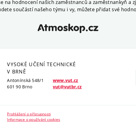
se na hodnocení našich zaměstnanců a zaměstnankyň a zji
udete součástí našeho týmu i vy, můžete přidat své hodno
VYSOKÉ UČENÍ TECHNICKÉ
V BRNĚ
Antonínská 548/1
www.vut.cz
601 90 Brno
vut@vutbr.cz
Prohlášení o přístupnosti
Informace o používání cookies