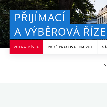
PŘIJÍMACÍ
A VÝBĚROVÁ ŘÍZE
VOLNÁ MÍSTA
PROČ PRACOVAT NA VUT
NÁ
N